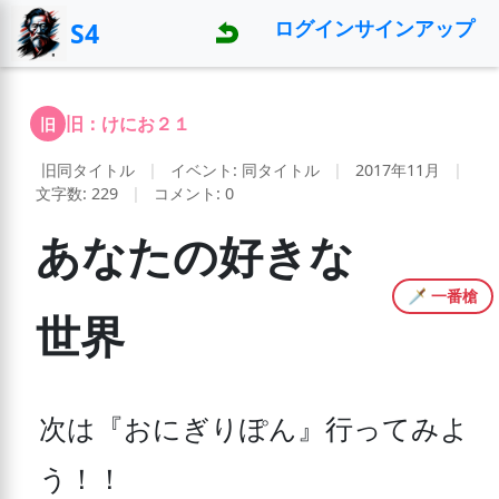
ログイン
サインアップ
S4
旧：けにお２１
旧
旧同タイトル
|
イベント: 同タイトル
|
2017年11月
|
文字数: 229
|
コメント: 0
あなたの好きな
🗡️ 一番槍
世界
次は『おにぎりぽん』行ってみよ
う！！
