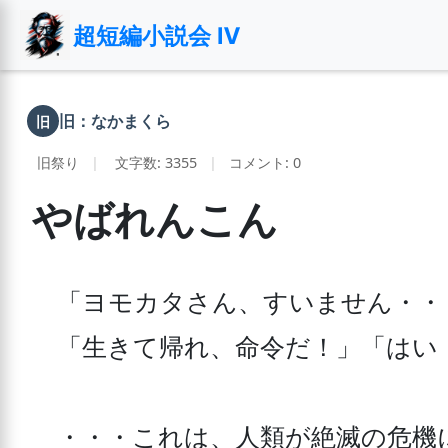
超短編小説会 Ⅳ
旧：なかまくら
旧
旧祭り
|
文字数: 3355
|
コメント: 0
やばれんこん
「ヨモカタさん、すいません・・
「生きて帰れ、命令だ！」「はい！
・・・これは、人類が絶滅の危機