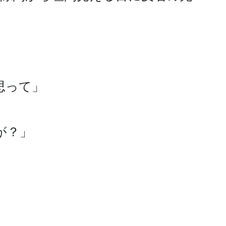
って」

？」
