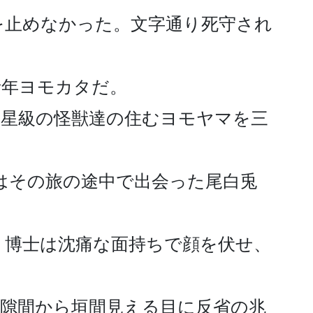
を止めなかった。文字通り死守され
年ヨモカタだ。

彗星級の怪獣達の住むヨモヤマを三
はその旅の途中で出会った尾白兎
　博士は沈痛な面持ちで顔を伏せ、
隙間から垣間見える目に反省の兆