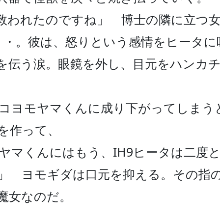
救われたのですね」　博士の隣に立つ女
・・・。彼は、怒りという感情をヒータ
を伝う涙。眼鏡を外し、目元をハンカ
コヨモヤマくんに成り下がってしまう
作って、

ヤマくんにはもう、IH9ヒータは二度と
」　ヨモギダは口元を抑える。その指
女なのだ。
