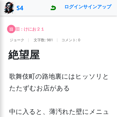
ログイン
サインアップ
S4
旧：けにお２１
旧
ジョーク
|
文字数: 981
|
コメント: 0
絶望屋
歌舞伎町の路地裏にはヒッソリと
たたずむお店がある

中に入ると、薄汚れた壁にメニュ